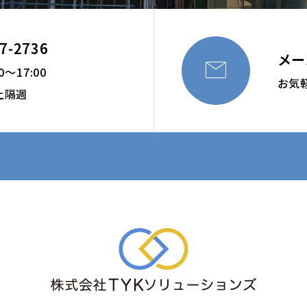
27-2736
メー

～17:00
お気
土隔週